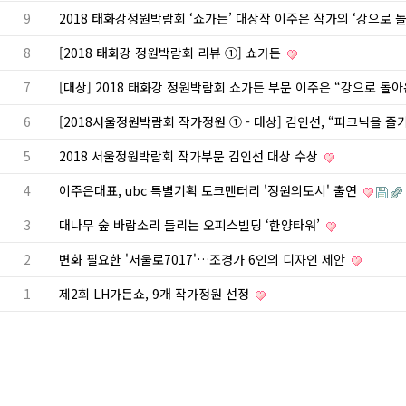
9
2018 태화강정원박람회 ‘쇼가든’ 대상작 이주은 작가의 ‘강으로 
8
[2018 태화강 정원박람회 리뷰 ①] 쇼가든
7
[대상] 2018 태화강 정원박람회 쇼가든 부문 이주은 “강으로 돌아온 
6
[2018서울정원박람회 작가정원 ① - 대상] 김인선, “피크닉을 즐
5
2018 서울정원박람회 작가부문 김인선 대상 수상
4
이주은대표, ubc 특별기획 토크멘터리 '정원의도시' 출연
3
대나무 숲 바람소리 들리는 오피스빌딩 ‘한양타워’
2
변화 필요한 '서울로7017'…조경가 6인의 디자인 제안
1
제2회 LH가든쇼, 9개 작가정원 선정